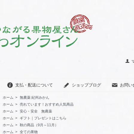
支払・配送について
ショップブログ
お問い
ホーム
>
無農薬 紀州みかん
ホーム
>
売れています！おすすめ人気商品
ホーム
>
安心・安全 無農薬
ホーム
>
ギフト｜プレゼントはこちら
ホーム
>
秋の商品（9月～11月）
ホーム
>
全ての果物