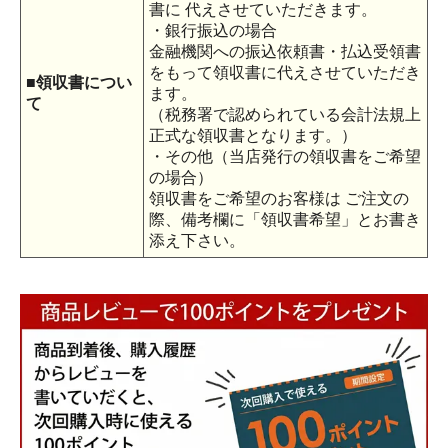
書に 代えさせていただきます。
・銀行振込の場合
金融機関への振込依頼書・払込受領書
をもって領収書に代えさせていただき
■領収書につい
ます。
て
（税務署で認められている会計法規上
正式な領収書となります。）
・その他（当店発行の領収書をご希望
の場合）
領収書をご希望のお客様は ご注文の
際、備考欄に「領収書希望」とお書き
添え下さい。