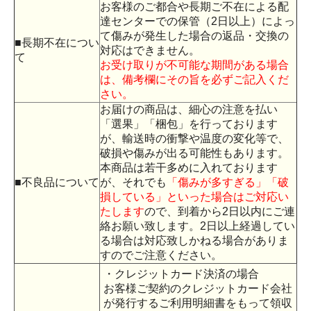
お客様のご都合や長期ご不在による配
達センターでの保管（2日以上）によっ
て傷みが発生した場合の返品・交換の
■長期不在につい
対応はできません。
て
お受け取りが不可能な期間がある場合
は、備考欄にその旨を必ずご記入くだ
さい。
お届けの商品は、細心の注意を払い
「選果」「梱包」を行っております
が、輸送時の衝撃や温度の変化等で、
破損や傷みが出る可能性もあります。
本商品は若干多めに入れております
■不良品について
が、それでも
「傷みが多すぎる」「破
損している」といった場合はご対応い
たします
ので、到着から2日以内にご連
絡お願い致します。2日以上経過してい
る場合は対応致しかねる場合がありま
すのでご注意ください。
・クレジットカード決済の場合
お客様ご契約のクレジットカード会社
が発行するご利用明細書をもって領収