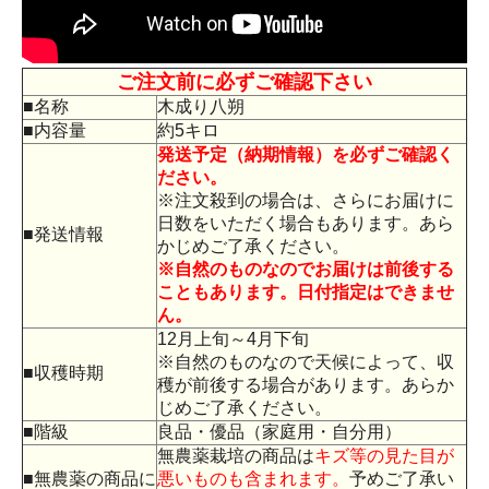
ご注文前に必ずご確認下さい
■名称
木成り八朔
■内容量
約5キロ
発送予定（納期情報）を必ずご確認く
ださい。
※注文殺到の場合は、さらにお届けに
日数をいただく場合もあります。あら
■発送情報
かじめご了承ください。
※自然のものなのでお届けは前後する
こともあります。日付指定はできませ
ん。
12月上旬～4月下旬
※自然のものなので天候によって、収
■収穫時期
穫が前後する場合があります。あらか
じめご了承ください。
■階級
良品・優品（家庭用・自分用）
無農薬栽培の商品は
キズ等の見た目が
■無農薬の商品に
悪いものも含まれます。
予めご了承い