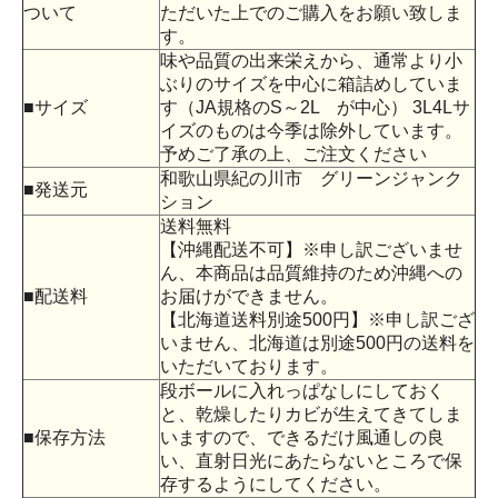
ついて
ただいた上でのご購入をお願い致しま
す。
味や品質の出来栄えから、通常より小
ぶりのサイズを中心に箱詰めしていま
■サイズ
す（JA規格のS～2L が中心） 3L4Lサ
イズのものは今季は除外しています。
予めご了承の上、ご注文ください
和歌山県紀の川市 グリーンジャンク
■発送元
ション
送料無料
【沖縄配送不可】※申し訳ございませ
ん、本商品は品質維持のため沖縄への
■配送料
お届けができません。
【北海道送料別途500円】※申し訳ござ
いません、北海道は別途500円の送料を
いただいております。
段ボールに入れっぱなしにしておく
と、乾燥したりカビが生えてきてしま
■保存方法
いますので、できるだけ風通しの良
い、直射日光にあたらないところで保
存するようにしてください。