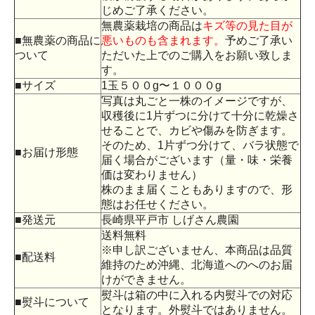
じめご了承ください。
無農薬栽培の商品は
キズ等の見た目が
■無農薬の商品に
悪いものも含まれます。
予めご了承い
ついて
ただいた上でのご購入をお願い致しま
す。
■サイズ
1玉５００g〜１０００g
写真は丸ごと一株のイメージですが、
収穫後に1片ずつに分けて十分に乾燥さ
せることで、カビや傷みを防ぎます。
そのため、1片ずつ分けて、バラ状態で
■お届け形態
届く場合がございます（量・味・栄養
価は変わりません）
株のまま届くこともありますので、形
態はお任せください。
■発送元
長崎県平戸市 しげさん農園
送料無料
※申し訳ございません、本商品は品質
■配送料
維持のため沖縄、北海道へのへのお届
けができません。
熨斗は箱の中に入れる内熨斗での対応
■熨斗について
となります。外熨斗ではありません。