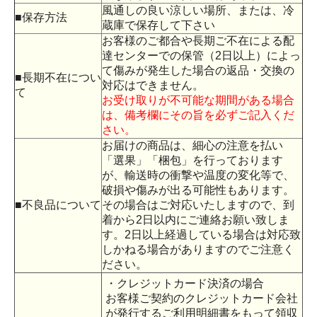
風通しの良い涼しい場所、または、冷
■保存方法
蔵庫で保存して下さい
お客様のご都合や長期ご不在による配
達センターでの保管（2日以上）によっ
て傷みが発生した場合の返品・交換の
■長期不在につい
対応はできません。
て
お受け取りが不可能な期間がある場合
は、備考欄にその旨を必ずご記入くだ
さい。
お届けの商品は、細心の注意を払い
「選果」「梱包」を行っております
が、輸送時の衝撃や温度の変化等で、
破損や傷みが出る可能性もあります。
■不良品について
その場合はご対応いたしますので、到
着から2日以内にご連絡お願い致しま
す。2日以上経過している場合は対応致
しかねる場合がありますのでご注意く
ださい。
・クレジットカード決済の場合
お客様ご契約のクレジットカード会社
が発行するご利用明細書をもって領収