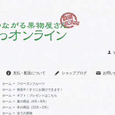
支払・配送について
ショップブログ
お問い
ホーム
>
フローズンフルーツ
ホーム
>
発送中！すぐにお届けできます！
ホーム
>
ギフト｜プレゼントはこちら
ホーム
>
夏の商品（6月～8月）
ホーム
>
冬の商品（12月～2月）
ホーム
>
全ての果物