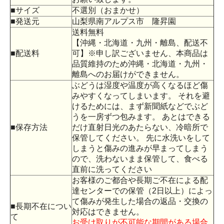
■サイズ
不選別（おまかせ）
■発送元
山梨県南アルプス市 隆昇園
送料無料
【沖縄・北海道・九州・離島、配送不
■配送料
可】※申し訳ございません、本商品は
品質維持のため沖縄・北海道・九州・
離島へのお届けができません。
ぶどうは湿度や温度が高くなるほど傷
みやすくなってしまいます。 それを避
けるためには、まず新聞紙などでぶど
うを一房ずつ包みます。 あとはできる
■保存方法
だけ直射日光のあたらない、冷暗所で
保管してください。 先に水洗いをして
しまうと傷みの進みが早まってしまう
ので、洗わないまま保管して、食べる
直前に洗ってください
お客様のご都合や長期ご不在による配
達センターでの保管（2日以上）によっ
て傷みが発生した場合の返品・交換の
■長期不在につい
対応はできません。
て
お受け取りが不可能な期間がある場合