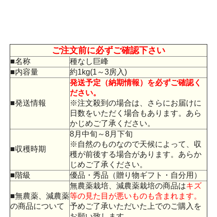
ご注文前に必ずご確認下さい
■名称
種なし巨峰
■内容量
約1kg(1～3房入)
発送予定（納期情報）を必ずご確認く
ださい。
■発送情報
※注文殺到の場合は、さらにお届けに
日数をいただく場合もあります。あら
かじめご了承ください。
8月中旬～8月下旬
※自然のものなので天候によって、収
■収穫時期
穫が前後する場合があります。あらか
じめご了承ください。
■階級
優品・秀品（贈り物ギフト・自分用）
無農薬栽培、減農薬栽培の商品は
キズ
■無農薬、減農薬
等の見た目が悪いものも含まれます。
の商品について
予めご了承いただいた上でのご購入を
お願い致します。