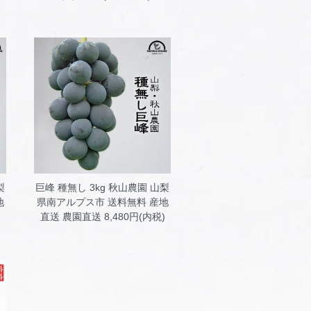
梨
巨峰 種無し 3kg 秋山農園
山梨
地
県南アルプス市 送料無料 産地
)
直送 農園直送 8,480円(内税)