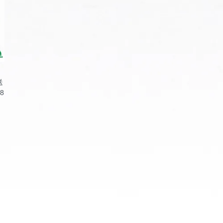
園
送
8