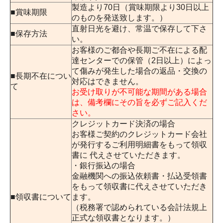
製造より70日（賞味期限より30日以上
■賞味期限
のものを発送致します。）
直射日光を避け、常温で保存して下さ
■保存方法
い。
お客様のご都合や長期ご不在による配
達センターでの保管（2日以上）によっ
て傷みが発生した場合の返品・交換の
■長期不在につい
対応はできません。
て
お受け取りが不可能な期間がある場合
は、備考欄にその旨を必ずご記入くだ
さい。
クレジットカード決済の場合
お客様ご契約のクレジットカード会社
が発行するご利用明細書をもって領収
書に 代えさせていただきます。
・銀行振込の場合
金融機関への振込依頼書・払込受領書
をもって領収書に代えさせていただき
■領収書について
ます。
（税務署で認められている会計法規上
正式な領収書となります。）