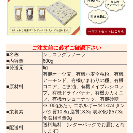
ご注文前に必ずご確認下さい
■名称
ショコラグラノーラ
■内容量
600g
■発送元
fig
有機オーツ麦、有機小麦全粒粉、有機
アーモンド、有機ひまわりの種、有機
■原材料
ココア、ごま油、有機メイプルシロッ
プ、有機ドライバナナ、有機カカオニ
ブ、有機カシューナッツ、有機砂糖
※100gあたり エネルギー441kcal タン
■栄養素
パク質10.8g 脂質18.3g 炭水化物57.3g
食塩相当量0g
送料無料 (レターパックでお届けとな
■配送料
ります)