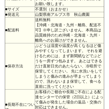
お願い致します。
■サイズ
不選別（おまかせ）
■発送元
山梨県南アルプス市 秋山農園
送料無料
【沖縄・北海道・九州・離島、配送不
■配送料
可】※申し訳ございません、本商品は
品質維持のため沖縄・北海道・九州・
離島へのお届けができません。
ぶどうは湿度や温度が高くなるほど傷
みやすくなってしまいます。 それを避
けるためには、まず新聞紙などでぶど
うを一房ずつ包みます。 あとはできる
■保存方法
だけ直射日光のあたらない、冷暗所で
保管してください。 先に水洗いをして
しまうと傷みの進みが早まってしまう
ので、洗わないまま保管して、食べる
直前に洗ってください
お客様のご都合や長期ご不在による配
達センターでの保管（2日以上）によっ
て傷みが発生した場合の返品・交換の
■長期不在につい
対応はできません。