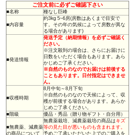
ご注文前に必ずご確認下さい
■名称
種なし巨峰
約3kg 5~6房(房数はあくまで目安で
■内容量
す。その年の気候によって房数が異な
る場合があります)
発送予定（納期情報）を必ずご確認く
ださい。
※注文殺到の場合は、さらにお届けに
日数をいただく場合もあります。あら
■発送情報
かじめご了承ください。
※自然のものなのでお届けは前後する
こともあります。日付指定はできませ
ん。
8月中旬～8月下旬
※自然のものなので天候によって、収
■収穫時期
穫が前後する場合があります。あらか
じめご了承ください。
■階級
優品・秀品（贈り物ギフト・自分用）
無農薬栽培、減農薬栽培の商品は
キズ
■無農薬、減農薬
等の見た目が悪いものも含まれます。
の商品について
予めご了承いただいた上でのご購入を