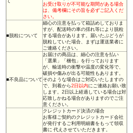
て
お受け取りが不可能な期間がある場合
は、備考欄にその旨を必ずご記入くだ
さい。
細心の注意を払って箱詰めしておりま
すが、配送時の車の揺れ等により脱粒
■脱粒について
する場合があります。届いたぶどうが
脱粒していた場合、まずは運送業者に
ご連絡ください。
お届けの商品は、細心の注意を払い
「選果」「梱包」を行っております
が、輸送時の衝撃や温度の変化等で、
破損や傷みが出る可能性もあります。
■不良品について
そのような場合はご対応いたしますの
で、到着から
2日以内
にご連絡お願い致
します。2日以上経過している場合は対
応致しかねる場合がありますのでご注
意ください。
クレジットカード決済の場合
お客様ご契約のクレジットカード会社
が発行するご利用明細書をもって領収
書に 代えさせていただきます。