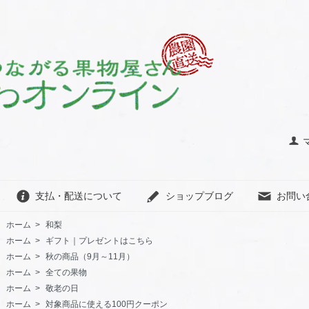
支払・配送について
ショップブログ
お問い
ホーム
>
和梨
ホーム
>
ギフト｜プレゼントはこちら
ホーム
>
秋の商品（9月～11月）
ホーム
>
全ての果物
ホーム
>
敬老の日
ホーム
>
対象商品に使える100円クーポン