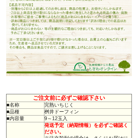
ご注文前に必ずご確認下さい
■名称
完熟いちじく
■品種
桝井ドーフィン
■内容量
9～12玉入
発送予定（納期情報）を必ずご確認く
ださい。