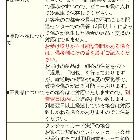
て傷みやすいので、ビニール袋に入れ
て冷蔵庫で保存してください。
お客様のご都合や長期ご不在による配
達センターでの保管（2日以上）によっ
て傷みが発生した場合の返品・交換の
■長期不在につい
対応はできません。
て
お受け取りが不可能な期間がある場合
は、備考欄にその旨を必ずご記入くだ
さい。
お届けの商品は、細心の注意を払い
「選果」「梱包」を行っております
が、輸送時の衝撃や温度の変化等で、
破損や傷みが出る可能性もあります。
■不良品について
その場合はご対応いたしますので、
到
着翌日以内
にご連絡お願い致します。
到着翌日以上経過している場合は対応
致しかねる場合がありますのでご注意
ください。
クレジットカード決済の場合
お客様ご契約のクレジットカード会社
が発行するご利用明細書をもって領収