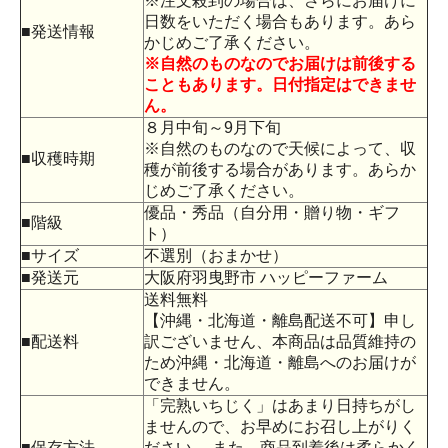
※注文殺到の場合は、さらにお届けに
日数をいただく場合もあります。あら
■発送情報
かじめご了承ください。
※自然のものなのでお届けは前後する
こともあります。日付指定はできませ
ん。
８月中旬～9月下旬
※自然のものなので天候によって、収
■収穫時期
穫が前後する場合があります。あらか
じめご了承ください。
優品・秀品（自分用・贈り物・ギフ
■階級
ト）
■サイズ
不選別（おまかせ）
■発送元
大阪府羽曳野市 ハッピーファーム
送料無料
【沖縄・北海道・離島配送不可】申し
■配送料
訳ございません、本商品は品質維持の
ため沖縄・北海道・離島へのお届けが
できません。
「完熟いちじく」はあまり日持ちがし
ませんので、お早めにお召し上がりく
■保存方法
ださい。 また、商品到着後は柔らかく