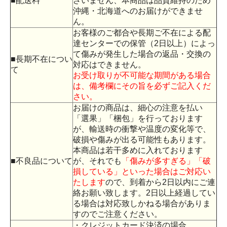
■配送料
ざいません、本商品は品質維持のため
沖縄・北海道へのお届けができませ
ん。
お客様のご都合や長期ご不在による配
達センターでの保管（2日以上）によっ
て傷みが発生した場合の返品・交換の
■長期不在につい
対応はできません。
て
お受け取りが不可能な期間がある場合
は、備考欄にその旨を必ずご記入くだ
さい。
お届けの商品は、細心の注意を払い
「選果」「梱包」を行っております
が、輸送時の衝撃や温度の変化等で、
破損や傷みが出る可能性もあります。
本商品は若干多めに入れております
■不良品について
が、それでも
「傷みが多すぎる」「破
損している」といった場合はご対応い
たします
ので、到着から2日以内にご連
絡お願い致します。2日以上経過してい
る場合は対応致しかねる場合がありま
すのでご注意ください。
・クレジットカード決済の場合