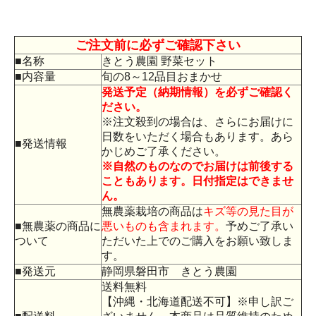
ご注文前に必ずご確認下さい
■名称
きとう農園 野菜セット
■内容量
旬の8～12品目おまかせ
発送予定（納期情報）を必ずご確認く
ださい。
※注文殺到の場合は、さらにお届けに
日数をいただく場合もあります。あら
■発送情報
かじめご了承ください。
※自然のものなのでお届けは前後する
こともあります。日付指定はできませ
ん。
無農薬栽培の商品は
キズ等の見た目が
■無農薬の商品に
悪いものも含まれます。
予めご了承い
ついて
ただいた上でのご購入をお願い致しま
す。
■発送元
静岡県磐田市 きとう農園
送料無料
【沖縄・北海道配送不可】※申し訳ご