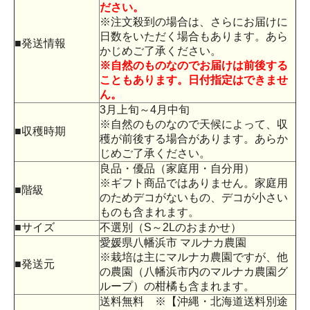
ださい。
※注文殺到の場合は、さらにお届けに
日数をいただく場合もあります。あら
■発送情報
かじめご了承ください。
※自然のものなのでお届けは前後する
こともあります。日付指定はできませ
ん。
3月上旬～4月中旬
※自然のものなので天候によって、収
■収穫時期
穫が前後する場合があります。あらか
じめご了承ください。
良品・優品（家庭用・自分用）
※ギフト商品ではありません。家庭用
■階級
のためデコがないもの、デコが小さい
ものも含まれます。
■サイズ
不選別（S～2Lのおまかせ）
愛媛県八幡浜市 マルナカ農園
※栽培は主にマルナカ農園ですが、他
■発送元
の農園（八幡浜市内のマルナカ農園グ
ループ）の柑橘も含まれます。
送料無料 ※【沖縄・北海道送料別途