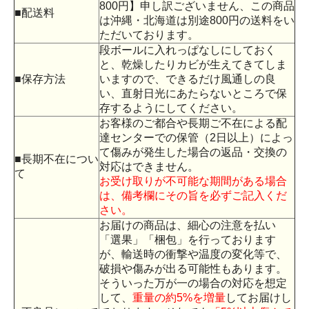
800円】申し訳ございません、この商品
■配送料
は沖縄・北海道は別途800円の送料をい
ただいております。
段ボールに入れっぱなしにしておく
と、乾燥したりカビが生えてきてしま
■保存方法
いますので、できるだけ風通しの良
い、直射日光にあたらないところで保
存するようにしてください。
お客様のご都合や長期ご不在による配
達センターでの保管（2日以上）によっ
て傷みが発生した場合の返品・交換の
■長期不在につい
対応はできません。
て
お受け取りが不可能な期間がある場合
は、備考欄にその旨を必ずご記入くだ
さい。
お届けの商品は、細心の注意を払い
「選果」「梱包」を行っております
が、輸送時の衝撃や温度の変化等で、
破損や傷みが出る可能性もあります。
そういった万が一の場合の対応を想定
して、
重量の約5%を増量
してお届けし