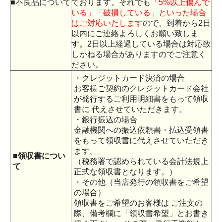
■不良品について
ております。それでも
「5%以上傷んで
いる」「破損している」といった場合
はご対応いたします
ので、到着から2日
以内にご連絡よろしくお願い致しま
す。2日以上経過している場合は対応致
しかねる場合がありますのでご注意く
ださい。
・クレジットカード決済の場合
お客様ご契約のクレジットカード会社
が発行するご利用明細書をもって領収
書に 代えさせていただきます。
・銀行振込の場合
金融機関への振込依頼書・払込受領書
をもって領収書に代えさせていただき
ます。
■領収書につい
（税務署で認められている会計法規上
て
正式な領収書となります。）
・その他（当店発行の領収書をご希望
の場合）
領収書をご希望のお客様は ご注文の
際、備考欄に「領収書希望」とお書き