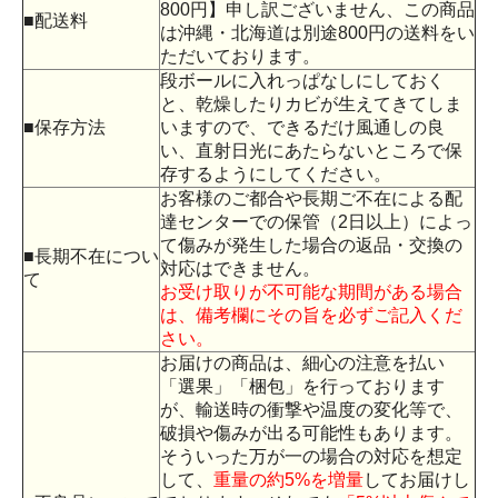
800円】申し訳ございません、この商品
■配送料
は沖縄・北海道は別途800円の送料をい
ただいております。
段ボールに入れっぱなしにしておく
と、乾燥したりカビが生えてきてしま
■保存方法
いますので、できるだけ風通しの良
い、直射日光にあたらないところで保
存するようにしてください。
お客様のご都合や長期ご不在による配
達センターでの保管（2日以上）によっ
て傷みが発生した場合の返品・交換の
■長期不在につい
対応はできません。
て
お受け取りが不可能な期間がある場合
は、備考欄にその旨を必ずご記入くだ
さい。
お届けの商品は、細心の注意を払い
「選果」「梱包」を行っております
が、輸送時の衝撃や温度の変化等で、
破損や傷みが出る可能性もあります。
そういった万が一の場合の対応を想定
して、
重量の約5%を増量
してお届けし