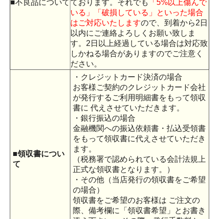
■不良品について
ております。それでも
「5%以上傷んで
いる」「破損している」といった場合
はご対応いたします
ので、到着から2日
以内にご連絡よろしくお願い致しま
す。2日以上経過している場合は対応致
しかねる場合がありますのでご注意く
ださい。
・クレジットカード決済の場合
お客様ご契約のクレジットカード会社
が発行するご利用明細書をもって領収
書に 代えさせていただきます。
・銀行振込の場合
金融機関への振込依頼書・払込受領書
をもって領収書に代えさせていただき
ます。
■領収書につい
（税務署で認められている会計法規上
て
正式な領収書となります。）
・その他（当店発行の領収書をご希望
の場合）
領収書をご希望のお客様は ご注文の
際、備考欄に「領収書希望」とお書き