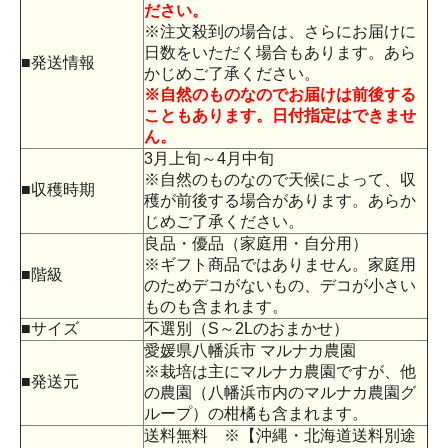
ださい。
※注文殺到の場合は、さらにお届けに
日数をいただく場合もあります。あら
■発送情報
かじめご了承ください。
※自然のものなのでお届けは前後する
こともあります。日付指定はできませ
ん。
3月上旬～4月中旬
※自然のものなので天候によって、収
■収穫時期
穫が前後する場合があります。あらか
じめご了承ください。
良品・優品（家庭用・自分用）
※ギフト商品ではありません。家庭用
■階級
のためデコがないもの、デコが小さい
ものも含まれます。
■サイズ
不選別（S～2Lのおまかせ）
愛媛県八幡浜市 マルナカ農園
※栽培は主にマルナカ農園ですが、他
■発送元
の農園（八幡浜市内のマルナカ農園グ
ループ）の柑橘も含まれます。
送料無料 ※【沖縄・北海道送料別途