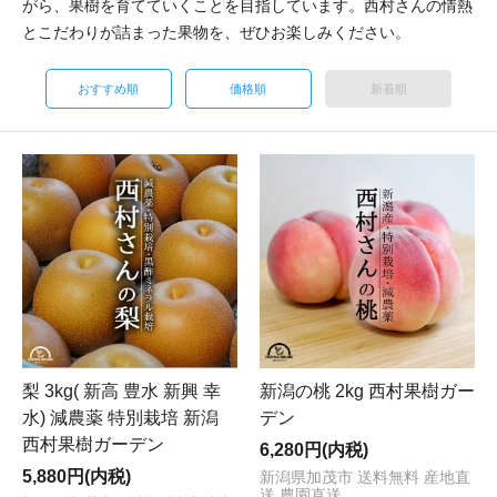
がら、果樹を育てていくことを目指しています。西村さんの情熱
とこだわりが詰まった果物を、ぜひお楽しみください。
おすすめ順
価格順
新着順
梨 3kg( 新高 豊水 新興 幸
新潟の桃 2kg 西村果樹ガー
水) 減農薬 特別栽培 新潟
デン
西村果樹ガーデン
6,280円(内税)
5,880円(内税)
新潟県加茂市 送料無料 産地直
送 農園直送