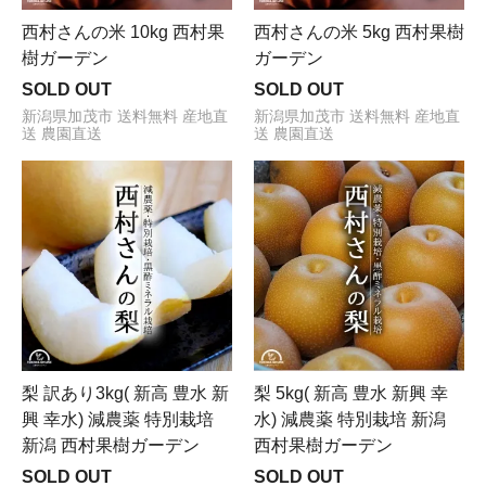
西村さんの米 10kg 西村果
西村さんの米 5kg 西村果樹
樹ガーデン
ガーデン
SOLD OUT
SOLD OUT
新潟県加茂市 送料無料 産地直
新潟県加茂市 送料無料 産地直
送 農園直送
送 農園直送
梨 訳あり3kg( 新高 豊水 新
梨 5kg( 新高 豊水 新興 幸
興 幸水) 減農薬 特別栽培
水) 減農薬 特別栽培 新潟
新潟 西村果樹ガーデン
西村果樹ガーデン
SOLD OUT
SOLD OUT