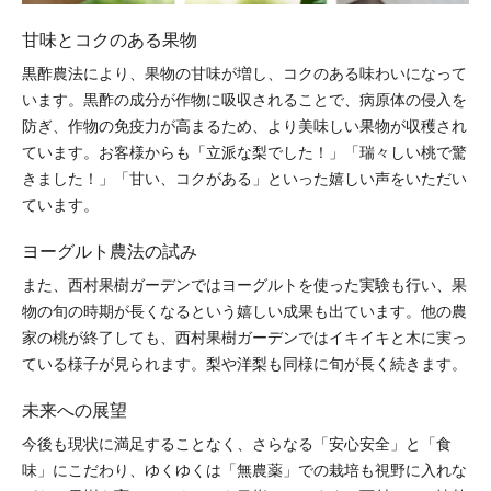
甘味とコクのある果物
黒酢農法により、果物の甘味が増し、コクのある味わいになって
います。黒酢の成分が作物に吸収されることで、病原体の侵入を
防ぎ、作物の免疫力が高まるため、より美味しい果物が収穫され
ています。お客様からも「立派な梨でした！」「瑞々しい桃で驚
きました！」「甘い、コクがある」といった嬉しい声をいただい
ています。
ヨーグルト農法の試み
また、西村果樹ガーデンではヨーグルトを使った実験も行い、果
物の旬の時期が長くなるという嬉しい成果も出ています。他の農
家の桃が終了しても、西村果樹ガーデンではイキイキと木に実っ
ている様子が見られます。梨や洋梨も同様に旬が長く続きます。
未来への展望
今後も現状に満足することなく、さらなる「安心安全」と「食
味」にこだわり、ゆくゆくは「無農薬」での栽培も視野に入れな