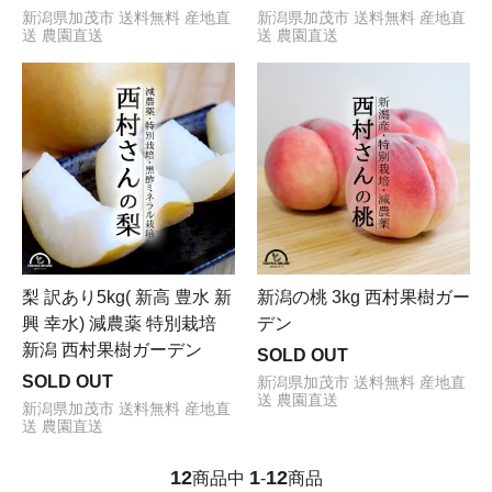
新潟県加茂市 送料無料 産地直
新潟県加茂市 送料無料 産地直
送 農園直送
送 農園直送
梨 訳あり5kg( 新高 豊水 新
新潟の桃 3kg 西村果樹ガー
興 幸水) 減農薬 特別栽培
デン
新潟 西村果樹ガーデン
SOLD OUT
SOLD OUT
新潟県加茂市 送料無料 産地直
送 農園直送
新潟県加茂市 送料無料 産地直
送 農園直送
12
1
12
商品中
-
商品