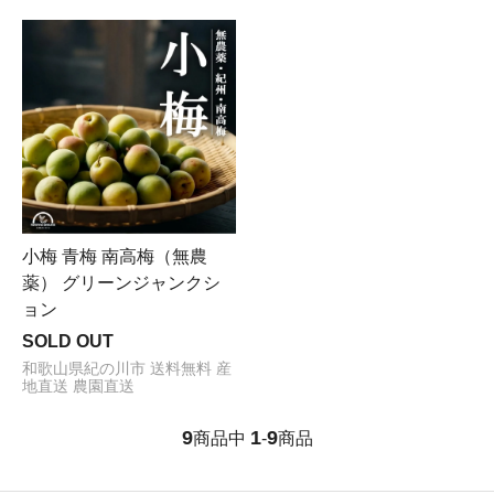
小梅 青梅 南高梅（無農
薬） グリーンジャンクシ
ョン
SOLD OUT
和歌山県紀の川市 送料無料 産
地直送 農園直送
9
1
9
商品中
-
商品