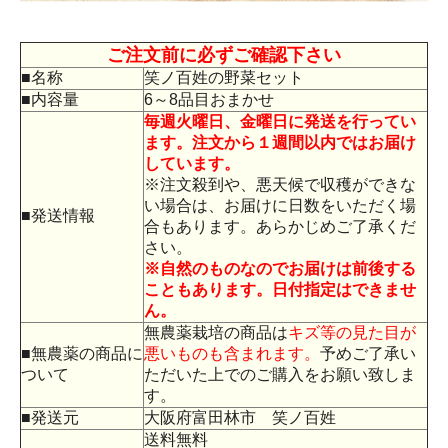
ご注文前に必ずご確認下さい
■名称
笑ノ百姓の野菜セット
■内容量
6～8品目おまかせ
毎週火曜日、金曜日に発送を行ってい
ます。注文から１週間以内ではお届け
しています。
※注文殺到や、悪天候で収穫ができな
い場合は、お届けに日数をいただく場
■発送情報
合もあります。あらかじめご了承くだ
さい。
※自然のものなのでお届けは前後する
こともあります。日付指定はできませ
ん。
無農薬栽培の商品は
キズ等の見た目が
■無農薬の商品に
悪いものも含まれます。
予めご了承い
ついて
ただいた上でのご購入をお願い致しま
す。
■発送元
大阪府富田林市 笑ノ百姓
送料無料