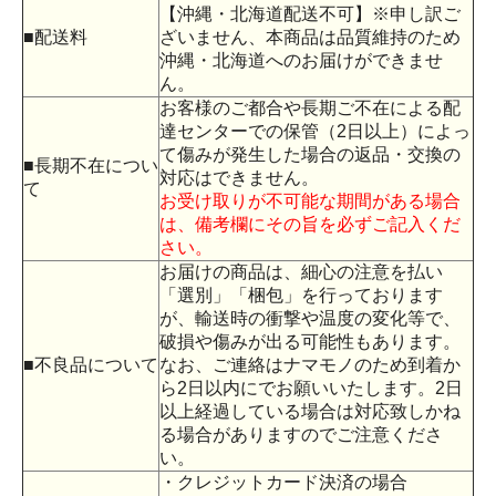
【沖縄・北海道配送不可】※申し訳ご
■配送料
ざいません、本商品は品質維持のため
沖縄・北海道へのお届けができませ
ん。
お客様のご都合や長期ご不在による配
達センターでの保管（2日以上）によっ
て傷みが発生した場合の返品・交換の
■長期不在につい
対応はできません。
て
お受け取りが不可能な期間がある場合
は、備考欄にその旨を必ずご記入くだ
さい。
お届けの商品は、細心の注意を払い
「選別」「梱包」を行っております
が、輸送時の衝撃や温度の変化等で、
破損や傷みが出る可能性もあります。
■不良品について
なお、ご連絡はナマモノのため到着か
ら2日以内にでお願いいたします。2日
以上経過している場合は対応致しかね
る場合がありますのでご注意くださ
い。
・クレジットカード決済の場合