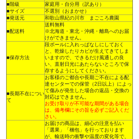
■階級
家庭用・自分用（訳あり）
■サイズ
不選別（おまかせ）
■発送元
和歌山県紀の川市 まごころ農園
送料無料
■配送料
※北海道・東北・沖縄・離島へのお届
けができません。
段ボールに入れっぱなしにしておく
と、乾燥したりカビが生えてきてしま
■保存方法
いますので、できるだけ風通しの良
い、直射日光にあたらないところで保
存するようにしてください。
お客様のご都合や長期ご不在による配
達センターでの保管（2日以上）によっ
て傷みが発生した場合の返品・交換の
■長期不在につい
対応はできません。
て
お受け取りが不可能な期間がある場合
は、備考欄にその旨を必ずご記入くだ
さい。
お届けの商品は、細心の注意を払い
「選果」「梱包」を行っております
が、輸送時の衝撃や温度の変化等で、