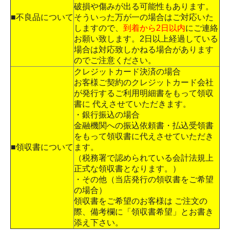
破損や傷みが出る可能性もあります。
■不良品について
そういった万が一の場合はご対応いた
しますので、
到着から2日以内
にご連絡
お願い致します。2日以上経過している
場合は対応致しかねる場合があります
のでご注意ください。
クレジットカード決済の場合
お客様ご契約のクレジットカード会社
が発行するご利用明細書をもって領収
書に 代えさせていただきます。
・銀行振込の場合
金融機関への振込依頼書・払込受領書
をもって領収書に代えさせていただき
■領収書について
ます。
（税務署で認められている会計法規上
正式な領収書となります。）
・その他（当店発行の領収書をご希望
の場合）
領収書をご希望のお客様は ご注文の
際、備考欄に「領収書希望」とお書き
添え下さい。