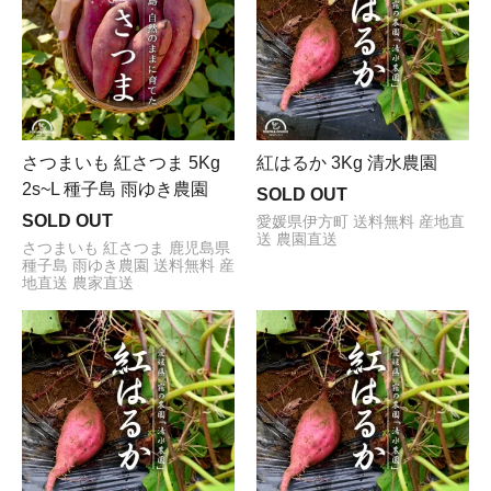
紅はるか 3Kg 清水農園
さつまいも 紅さつま 5Kg
2s~L 種子島 雨ゆき農園
SOLD OUT
SOLD OUT
愛媛県伊方町 送料無料 産地直
送 農園直送
さつまいも 紅さつま 鹿児島県
種子島 雨ゆき農園 送料無料 産
地直送 農家直送