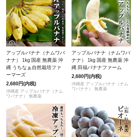
アップルバナナ（ナムワバ
アップルバナナ（ナムワバ
ナナ） 1kg 国産 無農薬 沖
ナナ） 1kg 国産 無農薬 沖
縄 うちなぁ自然栽培ファ
縄 田福バナナファーム
ーマーズ
2,680円(内税)
2,680円(内税)
沖縄産 アップルバナナ（ナム
ワバナナ） 無農薬
沖縄産 アップルバナナ（ナム
ワバナナ） 無農薬