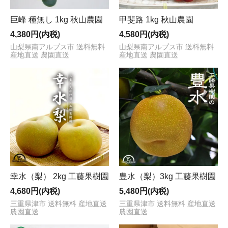
甲斐路 1kg 秋山農園
巨峰 種無し 1kg 秋山農園
4,580円(内税)
4,380円(内税)
山梨県南アルプス市 送料無料
山梨県南アルプス市 送料無料
産地直送 農園直送
産地直送 農園直送
幸水（梨） 2kg 工藤果樹園
豊水（梨）3kg 工藤果樹園
4,680円(内税)
5,480円(内税)
三重県津市 送料無料 産地直送
三重県津市 送料無料 産地直送
農園直送
農園直送