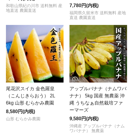
7,780円(内税)
和歌山県紀の川市 送料無料 産
地直送 農園直送
福岡県久留米市 送料無料 産地
直送 農園直送
尾花沢スイカ 金色羅皇
アップルバナナ（ナムワバ
（こんじきらおう） 2L
ナナ） 5kg 国産 無農薬 沖
6kg 山形 むらかみ農園
縄 うちなぁ自然栽培ファ
ーマーズ
8,580円(内税)
9,580円(内税)
山形 むらかみ農園
沖縄産 アップルバナナ（ナム
ワバナナ） 無農薬