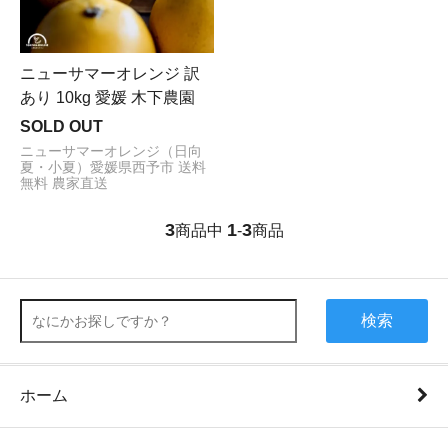
ニューサマーオレンジ 訳
あり 10kg 愛媛 木下農園
SOLD OUT
ニューサマーオレンジ（日向
夏・小夏）愛媛県西予市 送料
無料 農家直送
3
1
3
商品中
-
商品
検索
ホーム