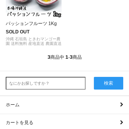
パッションフルーツ 1Kg
SOLD OUT
沖縄 石垣島 ときわマンゴー農
園 送料無料 産地直送 農園直送
3
1
3
商品中
-
商品
検索
ホーム
カートを見る